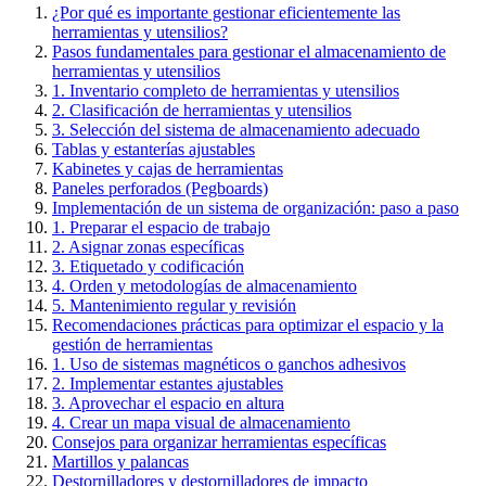
¿Por qué es importante gestionar eficientemente las
herramientas y utensilios?
Pasos fundamentales para gestionar el almacenamiento de
herramientas y utensilios
1. Inventario completo de herramientas y utensilios
2. Clasificación de herramientas y utensilios
3. Selección del sistema de almacenamiento adecuado
Tablas y estanterías ajustables
Kabinetes y cajas de herramientas
Paneles perforados (Pegboards)
Implementación de un sistema de organización: paso a paso
1. Preparar el espacio de trabajo
2. Asignar zonas específicas
3. Etiquetado y codificación
4. Orden y metodologías de almacenamiento
5. Mantenimiento regular y revisión
Recomendaciones prácticas para optimizar el espacio y la
gestión de herramientas
1. Uso de sistemas magnéticos o ganchos adhesivos
2. Implementar estantes ajustables
3. Aprovechar el espacio en altura
4. Crear un mapa visual de almacenamiento
Consejos para organizar herramientas específicas
Martillos y palancas
Destornilladores y destornilladores de impacto