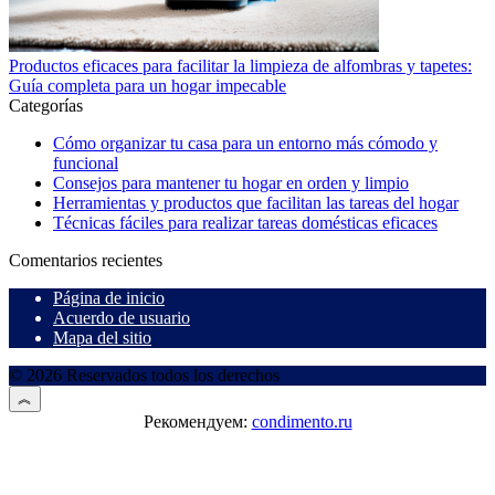
Productos eficaces para facilitar la limpieza de alfombras y tapetes:
Guía completa para un hogar impecable
Categorías
Cómo organizar tu casa para un entorno más cómodo y
funcional
Consejos para mantener tu hogar en orden y limpio
Herramientas y productos que facilitan las tareas del hogar
Técnicas fáciles para realizar tareas domésticas eficaces
Comentarios recientes
Página de inicio
Acuerdo de usuario
Mapa del sitio
© 2026 Reservados todos los derechos
Рекомендуем:
condimento.ru