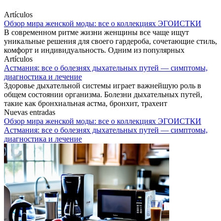
Artículos
Обзор мира женской моды: все о коллекциях ЭГОИСТКИ
В современном ритме жизни женщины все чаще ищут
уникальные решения для своего гардероба, сочетающие стиль,
комфорт и индивидуальность. Одним из популярных
Artículos
Астмания: все о болезнях дыхательных путей — симптомы,
диагностика и лечение
Здоровье дыхательной системы играет важнейшую роль в
общем состоянии организма. Болезни дыхательных путей,
такие как бронхиальная астма, бронхит, трахеит
Nuevas entradas
Обзор мира женской моды: все о коллекциях ЭГОИСТКИ
Астмания: все о болезнях дыхательных путей — симптомы,
диагностика и лечение