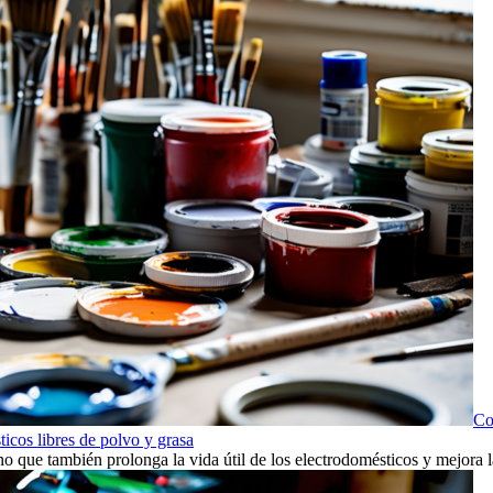
Co
icos libres de polvo y grasa
 que también prolonga la vida útil de los electrodomésticos y mejora l