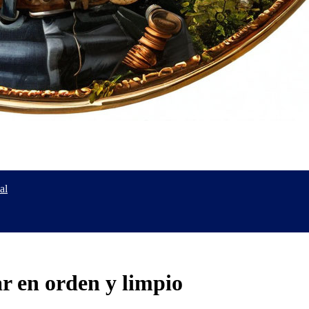
al
r en orden y limpio