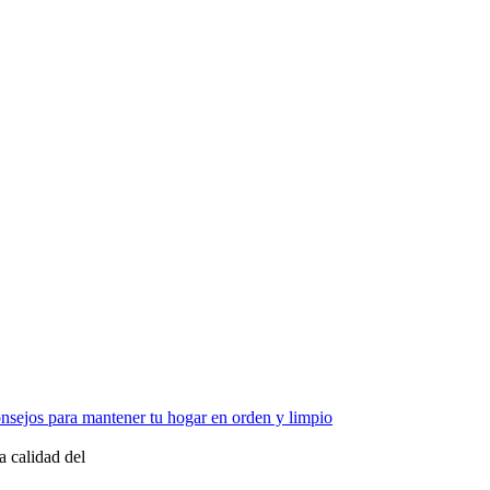
nsejos para mantener tu hogar en orden y limpio
a calidad del