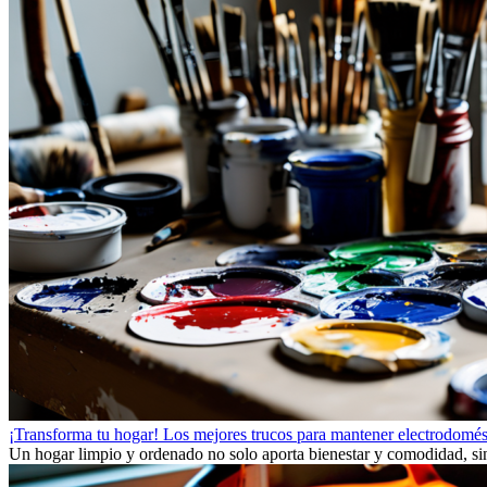
¡Transforma tu hogar! Los mejores trucos para mantener electrodomést
Un hogar limpio y ordenado no solo aporta bienestar y comodidad, sino