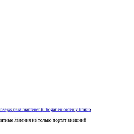
nsejos para mantener tu hogar en orden y limpio
иятные явления не только портят внешний