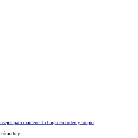
nsejos para mantener tu hogar en orden y limpio
o, cómodo y