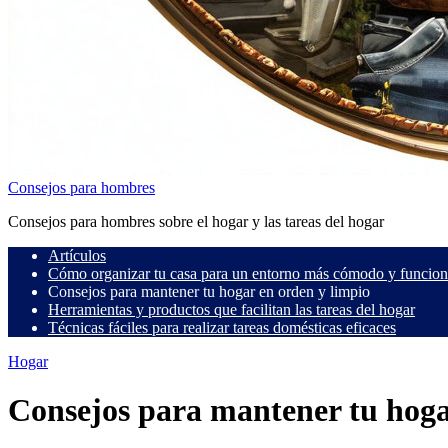
Consejos para hombres
Consejos para hombres sobre el hogar y las tareas del hogar
Artículos
Cómo organizar tu casa para un entorno más cómodo y funcion
Consejos para mantener tu hogar en orden y limpio
Herramientas y productos que facilitan las tareas del hogar
Técnicas fáciles para realizar tareas domésticas eficaces
Hogar
Consejos para mantener tu hoga