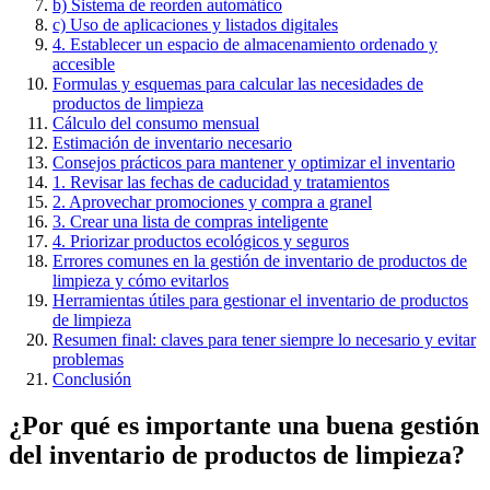
b) Sistema de reorden automático
c) Uso de aplicaciones y listados digitales
4. Establecer un espacio de almacenamiento ordenado y
accesible
Formulas y esquemas para calcular las necesidades de
productos de limpieza
Cálculo del consumo mensual
Estimación de inventario necesario
Consejos prácticos para mantener y optimizar el inventario
1. Revisar las fechas de caducidad y tratamientos
2. Aprovechar promociones y compra a granel
3. Crear una lista de compras inteligente
4. Priorizar productos ecológicos y seguros
Errores comunes en la gestión de inventario de productos de
limpieza y cómo evitarlos
Herramientas útiles para gestionar el inventario de productos
de limpieza
Resumen final: claves para tener siempre lo necesario y evitar
problemas
Conclusión
¿Por qué es importante una buena gestión
del inventario de productos de limpieza?