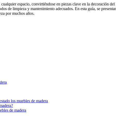
 cualquier espacio, convirtiéndose en piezas clave en la decoración de
étodos de limpieza y mantenimiento adecuados. En esta guía, se presenta
leza por muchos años.
adera
estado los muebles de madera
 madera?
uebles de madera