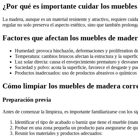
¿Por qué es importante cuidar los mueble
La madera, aunque es un material resistente y atractivo, requiere cu
regular no solo preserva el aspecto estético, sino que también prolonga
Factores que afectan los muebles de made
Humedad: provoca hinchazón, deformaciones y proliferation d
Temperatura: cambios bruscos afectan la estructura y la superfic
Luz solar directa: causa el envejecimiento prematuro y desvanec
Suciedad y polvo: acota la superficie, favorece el desgaste y pu
Productos inadecuados: uso de productos abrasivos o químicos a
Cómo limpiar los muebles de madera corr
Preparación previa
Antes de comenzar la limpieza, es importante familiarizarse con los si
Identificar el tipo de acabado o barniz que tiene el mueble (mate,
Probar en una zona pequeña un producto para asegurarse de que
Reunir los materiales y productos adecuados: