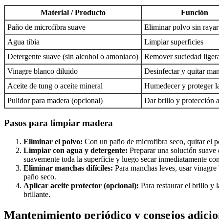
Material / Producto
Función
Paño de microfibra suave
Eliminar polvo sin rayar
Agua tibia
Limpiar superficies
Detergente suave (sin alcohol o amoniaco)
Remover suciedad liger
Vinagre blanco diluido
Desinfectar y quitar ma
Aceite de tung o aceite mineral
Humedecer y proteger l
Pulidor para madera (opcional)
Dar brillo y protección 
Pasos para limpiar madera
Eliminar el polvo:
Con un paño de microfibra seco, quitar el pol
Limpiar con agua y detergente:
Preparar una solución suave d
suavemente toda la superficie y luego secar inmediatamente con
Eliminar manchas difíciles:
Para manchas leves, usar vinagre 
paño seco.
Aplicar aceite protector (opcional):
Para restaurar el brillo y
brillante.
Mantenimiento periódico y consejos adicio