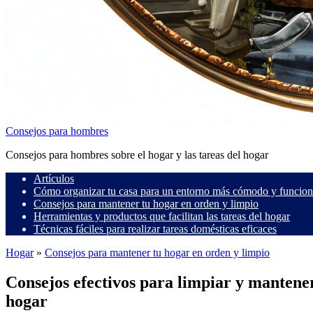
Consejos para hombres
Consejos para hombres sobre el hogar y las tareas del hogar
Artículos
Cómo organizar tu casa para un entorno más cómodo y funcion
Consejos para mantener tu hogar en orden y limpio
Herramientas y productos que facilitan las tareas del hogar
Técnicas fáciles para realizar tareas domésticas eficaces
Hogar
»
Consejos para mantener tu hogar en orden y limpio
Consejos efectivos para limpiar y mantene
hogar