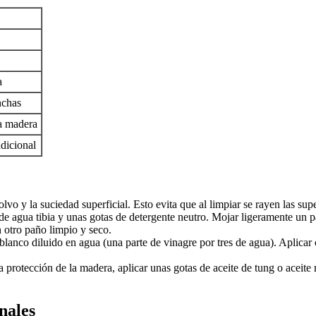
a
nchas
a madera
adicional
vo y la suciedad superficial. Esto evita que al limpiar se rayen las supe
e agua tibia y unas gotas de detergente neutro. Mojar ligeramente un 
 otro paño limpio y seco.
blanco diluido en agua (una parte de vinagre por tres de agua). Aplica
 la protección de la madera, aplicar unas gotas de aceite de tung o aceit
nales