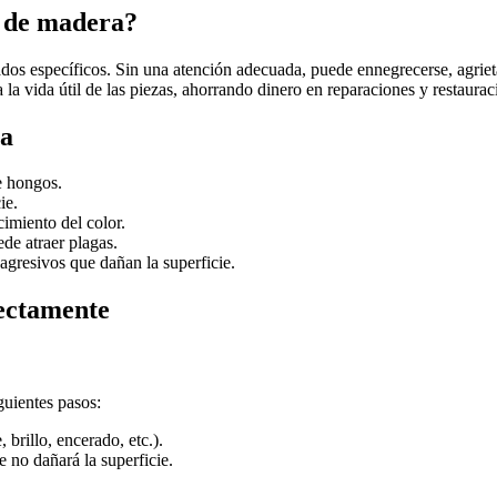
s de madera?
idados específicos. Sin una atención adecuada, puede ennegrecerse, agr
 la vida útil de las piezas, ahorrando dinero en reparaciones y restaurac
ra
e hongos.
ie.
imiento del color.
ede atraer plagas.
gresivos que dañan la superficie.
ectamente
guientes pasos:
 brillo, encerado, etc.).
 no dañará la superficie.