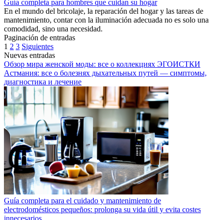
Guía completa para hombres que cuidan su hogar
En el mundo del bricolaje, la reparación del hogar y las tareas de
mantenimiento, contar con la iluminación adecuada no es solo una
comodidad, sino una necesidad.
Paginación de entradas
1
2
3
Siguientes
Nuevas entradas
Обзор мира женской моды: все о коллекциях ЭГОИСТКИ
Астмания: все о болезнях дыхательных путей — симптомы,
диагностика и лечение
Guía completa para el cuidado y mantenimiento de
electrodomésticos pequeños: prolonga su vida útil y evita costes
innecesarios