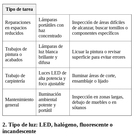
Tipo de tarea
Lámparas
Reparaciones
Inspección de áreas difíciles
portátiles con
en espacios
de alcanzar, buscar tornillos o
haz
reducidos
componentes específicos
concentrado
Lámparas de
Trabajos de
luz blanca
Licuar la pintura o revisar
pintura o
brillante y
superficie para evitar errores
acabados
difusa
Luces LED de
Trabajo de
Iluminar áreas de corte,
alta potencia y
carpintería
ensamblaje o lijado
foco ajustable
Iluminación
Inspección en zonas largas,
Mantenimiento
ambiental
debajo de muebles o en
general
potente y
sótanos
portátil
2. Tipo de luz: LED, halógeno, fluorescente o
incandescente