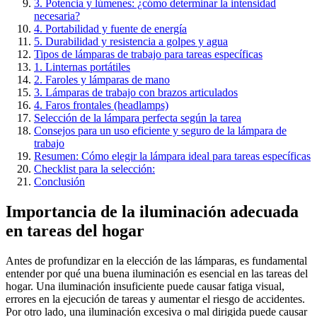
3. Potencia y lúmenes: ¿cómo determinar la intensidad
necesaria?
4. Portabilidad y fuente de energía
5. Durabilidad y resistencia a golpes y agua
Tipos de lámparas de trabajo para tareas específicas
1. Linternas portátiles
2. Faroles y lámparas de mano
3. Lámparas de trabajo con brazos articulados
4. Faros frontales (headlamps)
Selección de la lámpara perfecta según la tarea
Consejos para un uso eficiente y seguro de la lámpara de
trabajo
Resumen: Cómo elegir la lámpara ideal para tareas específicas
Checklist para la selección:
Conclusión
Importancia de la iluminación adecuada
en tareas del hogar
Antes de profundizar en la elección de las lámparas, es fundamental
entender por qué una buena iluminación es esencial en las tareas del
hogar. Una iluminación insuficiente puede causar fatiga visual,
errores en la ejecución de tareas y aumentar el riesgo de accidentes.
Por otro lado, una iluminación excesiva o mal dirigida puede causar