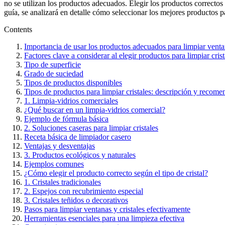
no se utilizan los productos adecuados. Elegir los productos correctos
guía, se analizará en detalle cómo seleccionar los mejores productos p
Contents
Importancia de usar los productos adecuados para limpiar ventan
Factores clave a considerar al elegir productos para limpiar crist
Tipo de superficie
Grado de suciedad
Tipos de productos disponibles
Tipos de productos para limpiar cristales: descripción y recom
1. Limpia-vidrios comerciales
¿Qué buscar en un limpia-vidrios comercial?
Ejemplo de fórmula básica
2. Soluciones caseras para limpiar cristales
Receta básica de limpiador casero
Ventajas y desventajas
3. Productos ecológicos y naturales
Ejemplos comunes
¿Cómo elegir el producto correcto según el tipo de cristal?
1. Cristales tradicionales
2. Espejos con recubrimiento especial
3. Cristales teñidos o decorativos
Pasos para limpiar ventanas y cristales efectivamente
Herramientas esenciales para una limpieza efectiva