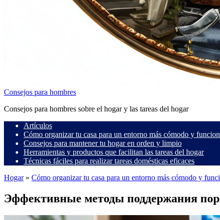
Consejos para hombres
Consejos para hombres sobre el hogar y las tareas del hogar
Artículos
Cómo organizar tu casa para un entorno más cómodo y funcion
Consejos para mantener tu hogar en orden y limpio
Herramientas y productos que facilitan las tareas del hogar
Técnicas fáciles para realizar tareas domésticas eficaces
Hogar
»
Cómo organizar tu casa para un entorno más cómodo y func
Эффективные методы поддержания поря