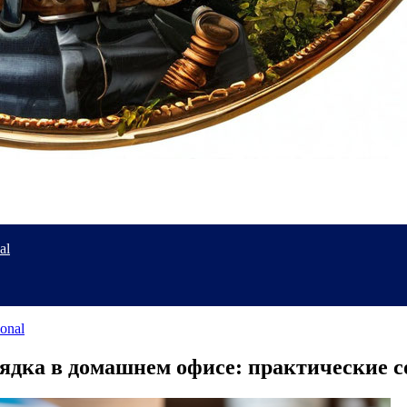
al
ional
дка в домашнем офисе: практические с