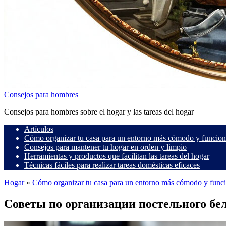
Consejos para hombres
Consejos para hombres sobre el hogar y las tareas del hogar
Artículos
Cómo organizar tu casa para un entorno más cómodo y funcion
Consejos para mantener tu hogar en orden y limpio
Herramientas y productos que facilitan las tareas del hogar
Técnicas fáciles para realizar tareas domésticas eficaces
Hogar
»
Cómo organizar tu casa para un entorno más cómodo y func
Советы по организации постельного бе