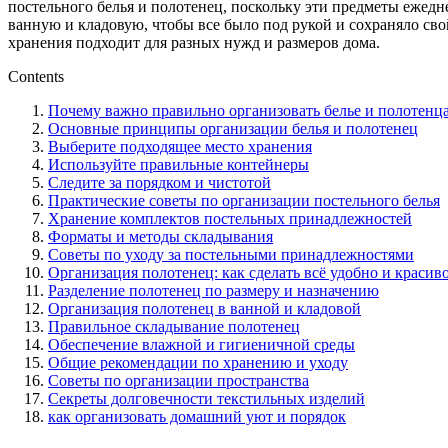
постельного белья и полотенец, поскольку эти предметы ежедн
ванную и кладовую, чтобы все было под рукой и сохраняло свой
хранения подходит для разных нужд и размеров дома.
Contents
Почему важно правильно организовать белье и полотенц
Основные принципы организации белья и полотенец
Выберите подходящее место хранения
Используйте правильные контейнеры
Следите за порядком и чистотой
Практические советы по организации постельного белья
Хранение комплектов постельных принадлежностей
Форматы и методы складывания
Советы по уходу за постельными принадлежностями
Организация полотенец: как сделать всё удобно и красив
Разделение полотенец по размеру и назначению
Организация полотенец в ванной и кладовой
Правильное складывание полотенец
Обеспечение влажной и гигиеничной среды
Общие рекомендации по хранению и уходу
Советы по организации пространства
Секреты долговечности текстильных изделий
как организовать домашний уют и порядок