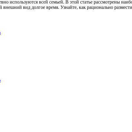
евно используются всей семьей. В этой статье рассмотрены наи
 внешний вид долгое время. Узнайте, как рационально разместит
а
о