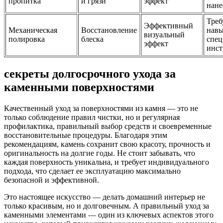
пропитка
и грязи
эффект
нане
Треб
Эффективный
Механическая
Восстановление
навы
визуальный
полировка
блеска
спе
эффект
инст
секреты долгосрочного ухода за
каменными поверхностями
Качественный уход за поверхностями из камня — это не
только соблюдение правил чистки, но и регулярная
профилактика, правильный выбор средств и своевременные
восстановительные процедуры. Благодаря этим
рекомендациям, камень сохранит свою красоту, прочность и
оригинальность на долгие годы. Не стоит забывать, что
каждая поверхность уникальна, и требует индивидуального
подхода, что сделает ее эксплуатацию максимально
безопасной и эффективной.
Это настоящее искусство — делать домашний интерьер не
только красивым, но и долговечным. А правильный уход за
каменными элементами — один из ключевых аспектов этого