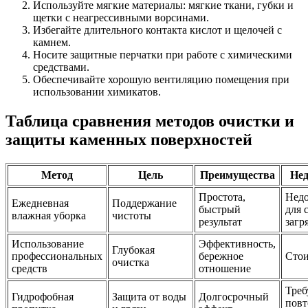
Используйте мягкие материалы: мягкие ткани, губки и
щетки с неагрессивными ворсинами.
Избегайте длительного контакта кислот и щелочей с
камнем.
Носите защитные перчатки при работе с химическими
средствами.
Обеспечивайте хорошую вентиляцию помещения при
использовании химикатов.
Таблица сравнения методов очистки и
защиты каменных поверхностей
Метод
Цель
Преимущества
Нед
Простота,
Недо
Ежедневная
Поддержание
быстрый
для 
влажная уборка
чистоты
результат
загр
Использование
Эффективность,
Глубокая
профессиональных
бережное
Стои
очистка
средств
отношение
Треб
Гидрофобная
Защита от воды
Долгосрочный
повт