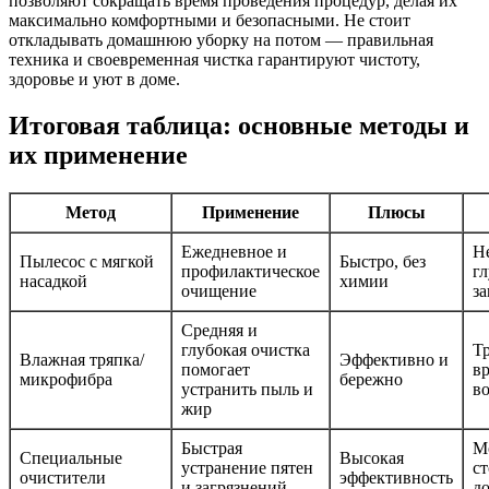
позволяют сокращать время проведения процедур, делая их
максимально комфортными и безопасными. Не стоит
откладывать домашнюю уборку на потом — правильная
техника и своевременная чистка гарантируют чистоту,
здоровье и уют в доме.
Итоговая таблица: основные методы и
их применение
Метод
Применение
Плюсы
Ежедневное и
Не
Пылесос с мягкой
Быстро, без
профилактическое
г
насадкой
химии
очищение
за
Средняя и
глубокая очистка
Т
Влажная тряпка/
Эффективно и
помогает
в
микрофибра
бережно
устранить пыль и
в
жир
Быстрая
М
Специальные
Высокая
устранение пятен
ст
очистители
эффективность
и загрязнений
д